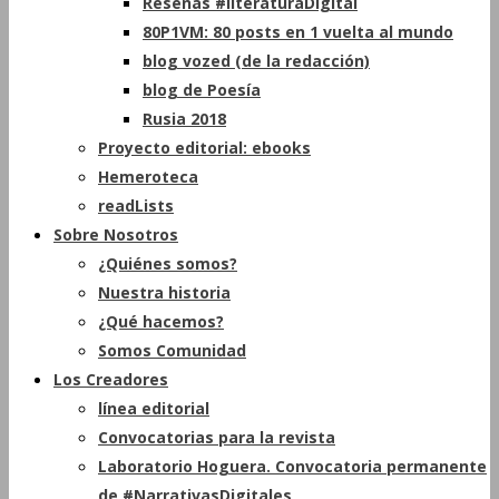
Reseñas #literaturaDigital
80P1VM: 80 posts en 1 vuelta al mundo
blog vozed (de la redacción)
blog de Poesía
Rusia 2018
Proyecto editorial: ebooks
Hemeroteca
readLists
Sobre Nosotros
¿Quiénes somos?
Nuestra historia
¿Qué hacemos?
Somos Comunidad
Los Creadores
línea editorial
Convocatorias para la revista
Laboratorio Hoguera. Convocatoria permanente
de #NarrativasDigitales