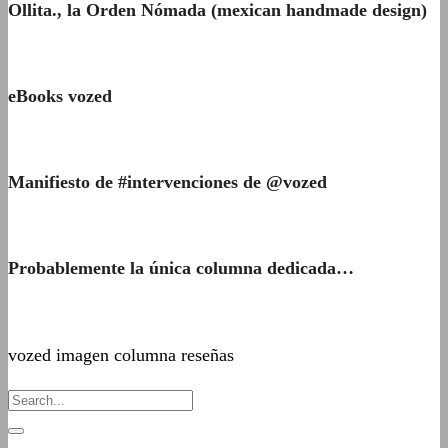
Ollita., la Orden Nómada (mexican handmade design)
eBooks vozed
Manifiesto de #intervenciones de @vozed
Probablemente la única columna dedicada…
vozed imagen columna reseñas