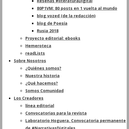
Reseñas #literaturaDigital
80P1VM: 80 posts en 1 vuelta al mundo
blog vozed (de la redacción)
blog de Poesía
Rusia 2018
Proyecto editorial: ebooks
Hemeroteca
readLists
Sobre Nosotros
¿Quiénes somos?
Nuestra historia
¿Qué hacemos?
Somos Comunidad
Los Creadores
línea editorial
Convocatorias para la revista
Laboratorio Hoguera. Convocatoria permanente
de #NarrativasDigitales