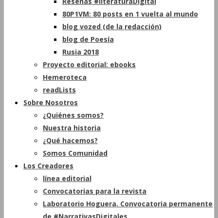
Reseñas #literaturaDigital
80P1VM: 80 posts en 1 vuelta al mundo
blog vozed (de la redacción)
blog de Poesía
Rusia 2018
Proyecto editorial: ebooks
Hemeroteca
readLists
Sobre Nosotros
¿Quiénes somos?
Nuestra historia
¿Qué hacemos?
Somos Comunidad
Los Creadores
línea editorial
Convocatorias para la revista
Laboratorio Hoguera. Convocatoria permanente
de #NarrativasDigitales