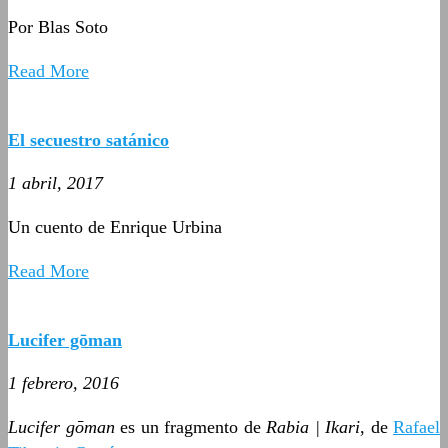
Por Blas Soto
Read More
El secuestro satánico
1 abril, 2017
Un cuento de Enrique Urbina
Read More
Lucifer gōman
1 febrero, 2016
Lucifer gōman
es un fragmento de
Rabia | Ikari
, de
Rafael