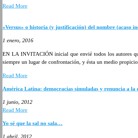
Read More
«Versus» o historia (y justificación) del nombre (acaso in
1 enero, 2016
EN LA INVITACIÓN inicial que envié todos los autores qu
siempre un lugar de confrontación, y ésta un medio propicio
Read More
América Latina: democracias simuladas y renuncia a la 
1 junio, 2012
Read More
Yo sé que la sal no sala…
1 abril, 2012