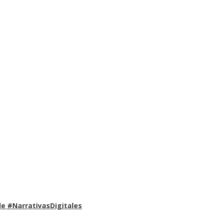
e #NarrativasDigitales