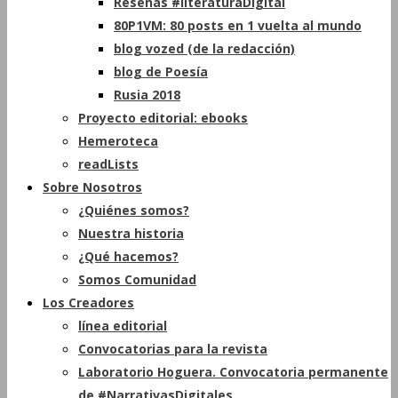
Reseñas #literaturaDigital
80P1VM: 80 posts en 1 vuelta al mundo
blog vozed (de la redacción)
blog de Poesía
Rusia 2018
Proyecto editorial: ebooks
Hemeroteca
readLists
Sobre Nosotros
¿Quiénes somos?
Nuestra historia
¿Qué hacemos?
Somos Comunidad
Los Creadores
línea editorial
Convocatorias para la revista
Laboratorio Hoguera. Convocatoria permanente
de #NarrativasDigitales