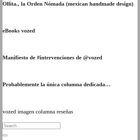
Ollita., la Orden Nómada (mexican handmade design)
eBooks vozed
Manifiesto de #intervenciones de @vozed
Probablemente la única columna dedicada…
vozed imagen columna reseñas