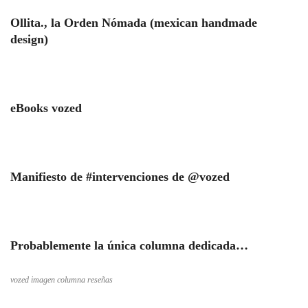
Ollita., la Orden Nómada (mexican handmade
design)
eBooks vozed
Manifiesto de #intervenciones de @vozed
Probablemente la única columna dedicada…
vozed imagen columna reseñas