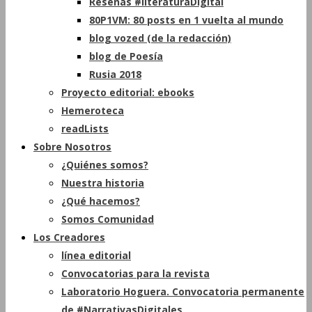
Reseñas #literaturaDigital
80P1VM: 80 posts en 1 vuelta al mundo
blog vozed (de la redacción)
blog de Poesía
Rusia 2018
Proyecto editorial: ebooks
Hemeroteca
readLists
Sobre Nosotros
¿Quiénes somos?
Nuestra historia
¿Qué hacemos?
Somos Comunidad
Los Creadores
línea editorial
Convocatorias para la revista
Laboratorio Hoguera. Convocatoria permanente
de #NarrativasDigitales