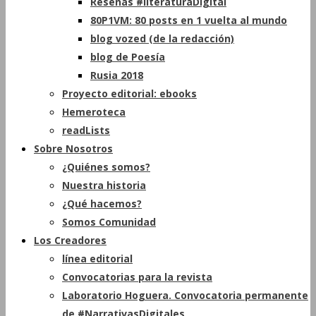
Reseñas #literaturaDigital
80P1VM: 80 posts en 1 vuelta al mundo
blog vozed (de la redacción)
blog de Poesía
Rusia 2018
Proyecto editorial: ebooks
Hemeroteca
readLists
Sobre Nosotros
¿Quiénes somos?
Nuestra historia
¿Qué hacemos?
Somos Comunidad
Los Creadores
línea editorial
Convocatorias para la revista
Laboratorio Hoguera. Convocatoria permanente
de #NarrativasDigitales