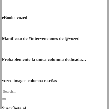
eBooks vozed
Manifiesto de #intervenciones de @vozed
Probablemente la única columna dedicada…
vozed imagen columna reseñas
Suscríbete al