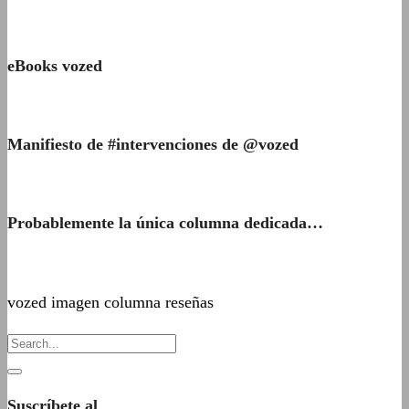
eBooks vozed
Manifiesto de #intervenciones de @vozed
Probablemente la única columna dedicada…
vozed imagen columna reseñas
Suscríbete al