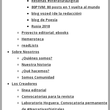
Reseñas #literaturaDigital
80P1VM: 80 posts en 1 vuelta al mundo
blog vozed (de la redacción)
blog de Poesía
Rusia 2018
Proyecto editorial: ebooks
Hemeroteca
readLists
Sobre Nosotros
¿Quiénes somos?
Nuestra historia
¿Qué hacemos?
Somos Comunidad
Los Creadores
línea editorial
Convocatorias para la revista
Laboratorio Hoguera. Convocatoria permanente
de #NarrativasDigitales