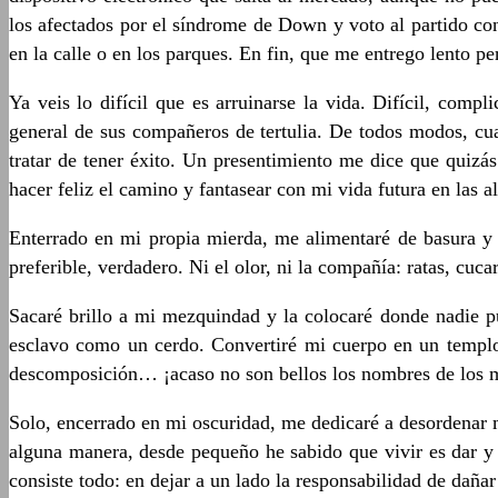
los afectados por el síndrome de Down y voto al partido co
en la calle o en los parques. En fin, que me entrego lento pe
Ya veis lo difícil que es arruinarse la vida. Difícil, comp
general de sus compañeros de tertulia. De todos modos, cua
tratar de tener éxito. Un presentimiento me dice que quiz
hacer feliz el camino y fantasear con mi vida futura en las al
Enterrado en mi propia mierda, me alimentaré de basura y 
preferible, verdadero. Ni el olor, ni la compañía: ratas, cu
Sacaré brillo a mi mezquindad y la colocaré donde nadie p
esclavo como un cerdo. Convertiré mi cuerpo en un templo d
descomposición… ¡acaso no son bellos los nombres de los m
Solo, encerrado en mi oscuridad, me dedicaré a desordenar 
alguna manera, desde pequeño he sabido que vivir es dar y 
consiste todo: en dejar a un lado la responsabilidad de daña