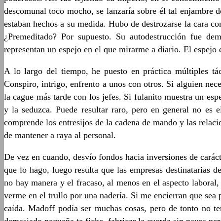
descomunal toco mocho, se lanzaría sobre él tal enjambre d
estaban hechos a su medida. Hubo de destrozarse la cara con
¿Premeditado? Por supuesto. Su autodestrucción fue dema
representan un espejo en el que mirarme a diario. El espejo 
A lo largo del tiempo, he puesto en práctica múltiples 
Conspiro, intrigo, enfrento a unos con otros. Si alguien ne
la cague más tarde con los jefes. Si fulanito muestra un esp
y la seduzca. Puede resultar raro, pero en general no es
comprende los entresijos de la cadena de mando y las relac
de mantener a raya al personal.
De vez en cuando, desvío fondos hacia inversiones de cará
que lo hago, luego resulta que las empresas destinatarias d
no hay manera y el fracaso, al menos en el aspecto laboral,
verme en el trullo por una nadería. Si me encierran que se
caída. Madoff podía ser muchas cosas, pero de tonto no te