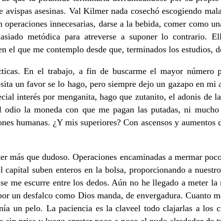
e avispas asesinas. Val Kilmer nada cosechó escogiendo mala
 operaciones innecesarias, darse a la bebida, comer como una f
siado metódica para atreverse a suponer lo contrario. El
en el que me contemplo desde que, terminados los estudios, de
tácticas. En el trabajo, a fin de buscarme el mayor número
cesita un favor se lo hago, pero siempre dejo un gazapo en mi
ecial interés por menganita, hago que zutanito, el adonis de l
 el odio la moneda con que me pagan las putadas, ni mucho m
iones humanas. ¿Y mis superiores? Con ascensos y aumentos de
cter más que dudoso. Operaciones encaminadas a mermar poco 
el capital suben enteros en la bolsa, proporcionando a nuest
 se me escurre entre los dedos. Aún no he llegado a meter la
a por un desfalco como Dios manda, de envergadura. Cuanto ma
nía un pelo. La paciencia es la claveel todo clajarlas a los