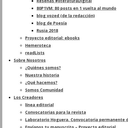
Reseñas #literaturaDigital
80P1VM: 80 posts en 1 vuelta al mundo
blog vozed (de la redacción)
blog de Poesía
Rusia 2018
Proyecto editorial: ebooks
Hemeroteca
readLists
Sobre Nosotros
¿Quiénes somos?
Nuestra historia
¿Qué hacemos?
Somos Comunidad
Los Creadores
línea editorial
Convocatorias para la revista
Laboratorio Hoguera. Convocatoria permanente d
Envíanos tu manuscrito – Proyecto editorial