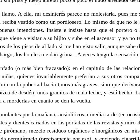
o sin prisa y luego apretar poco a poco el nudo alrededor de t
 llamo. A ella, mi desinterés parece no molestarla, pues me 
 reciba vestido como un pordiosero. Lo mismo da que no le abr
uenas intenciones. Insiste e insiste hasta que el portero o 
ue viene a visitar a su hijito y sube en el ascensor y ya no 
los de los pisos de al lado si me han visto salir, aunque sa
argo, los hoteles me dan grima. A veces tengo la sensación d
nfado (o más bien fracasado): en el capítulo de las relaci
s niñas, quienes invariablemente preferían a sus otros comp
con la pubertad hacia tonos más graves, sino que derivara e
zca de desdén, unos granitos de mala leche, y está hecho. La
a a morderlas en cuanto se den la vuelta.
imulantes por la mañana, ansiolíticos a media tarde (en oca
otes y dientes cariados en las portadas de las revistas y mir
de pirómano, mezclo residuos orgánicos e inorgánicos en mis 
eda permitírmelo (precisamente por eso), y enciendo cigarri