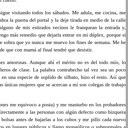
u cuello.
sigue visitando todos los sábados. Me adula, me cocina, me
a la puerta del portal y la deje tirada en medio de la calle
alguno de mis estirados vecinos le franquean la entrada y,
tengo más remedio que dejarla entrar en mi dúplex, porque si
be de sobra que yo nunca me muevo los fines de semana. Me he
e que con mamá al final tendré que desistir.
ones amorosas. Aunque ahí el mérito no es del todo mío, lo
añeros de clase. La palabra contrahecho tal vez sea un poco
n una especie de soplido de silbato, hizo el resto. Así que
s únicas mujeres que se acercan a mí son colegas de trabajo
siones me equivoco a posta) y me masturbo en los probadores
o directamente a las personas con algún defecto como bizquera
bolsas antes de bajarlas a los cubos y me pillo cada nuevo
llos en lugares públicos y llamo mongólicos o subnormales a