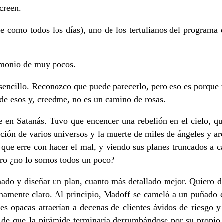
creen.
mo todos los días), uno de los tertulianos del programa d
rimonio de muy pocos.
sencillo. Reconozco que puede parecerlo, pero eso es porque t
de esos y, creedme, no es un camino de rosas.
se en Satanás. Tuvo que encender una rebelión en el cielo, q
ción de varios universos y la muerte de miles de ángeles y arc
que erre con hacer el mal, y viendo sus planes truncados a cad
ero ¿no lo somos todos un poco?
nado y diseñar un plan, cuanto más detallado mejor. Quiero dec
ianamente claro. Al principio, Madoff se cameló a un puñado
nes opacas atraerían a decenas de clientes ávidos de riesgo 
 de que la pirámide terminaría derrumbándose por su propio p