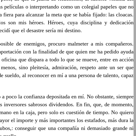
s películas o interpretando como un colegial papeles que no
iera para alcanzar la meta que se había fijado: las cloacas.
los son mis héroes. Héroes, cuya disciplina y dedicación
cidí que el desastre sería mi destino.
 posible de enemigos, procuro malmeter a mis compañeros.
 aportación con la finalidad de que quien me ha pedido ayuda
a oficina que dispara a todo lo que se mueve, entre en acción
enos, sino pleitesía, admiración, respeto ante un ser que
 sueldo, al reconocer en mí a una persona de talento, capaz
a poco la confianza depositada en mí. No obstante, siempre
ros inversores sabrosos dividendos. En fin, que, de momento,
 mano en la caja, pero solo es cuestión de tiempo. No quiero
yor el importe y más importantes los estafados, más dura la
 cubos,: conseguir que una compañía ni demasiado grande ni