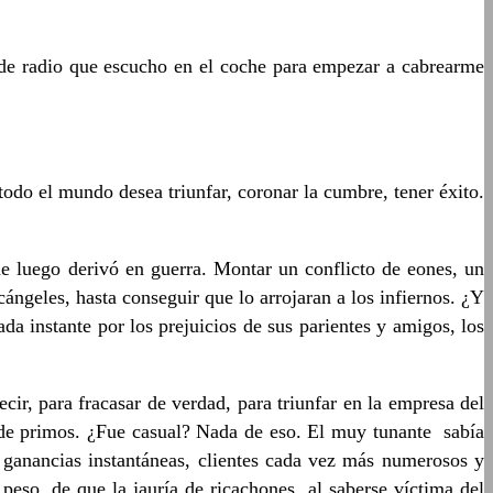
e radio que escucho en el coche para empezar a cabrearme
odo el mundo desea triunfar, coronar la cumbre, tener éxito.
ue luego derivó en guerra. Montar un conflicto de eones, un
ángeles, hasta conseguir que lo arrojaran a los infiernos. ¿Y
a instante por los prejuicios de sus parientes y amigos, los
ir, para fracasar de verdad, para triunfar en la empresa del
 de primos. ¿Fue casual? Nada de eso. El muy tunante sabía
y ganancias instantáneas, clientes cada vez más numerosos y
eso, de que la jauría de ricachones, al saberse víctima del