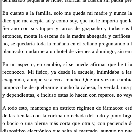
demasiado pequeña te fiche, fabricar la cuerda sin pausa per
En cuanto a la familia, solo me queda mi madre y nunca la
dice que me acepta tal y como soy, que no le importa que la
Serrano con sus tupper y tarros de gazpacho y todas sus b
entonces, monta la escena de la madre abnegada y cariñosa q
no, se quedaría toda la mañana en el rellano preguntando a 
planteado mudarme a un hotel de viernes a domingo, sin emb
En un aspecto, en cambio, sí se puede afirmar que he triu
reconozco. Mi físico, ya desde la escuela, intimidaba a la
exagerada, aunque se acerca mucho. Que mi voz no cambiara 
tampoco he de quebrarme mucho la cabeza, la verdad: una pi
y dependientas, e incluso éstas lo hacen con reparos, no vay
A todo esto, mantengo un estricto régimen de fármacos: est
de las tiendas con la cortina no echada del todo y pinto big
o bocio o una pierna más corta que otra y, con paciencia 
dispositivo electrónico que salta al mercado, aunque no pu