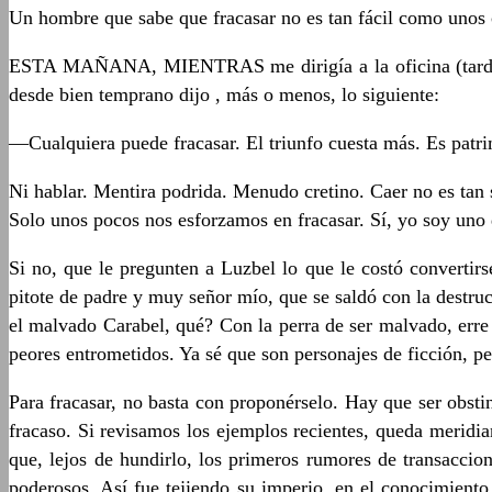
Un hombre que sabe que fracasar no es tan fácil como unos 
ESTA MAÑANA, MIENTRAS me dirigía a la oficina (tarde co
desde bien temprano dijo , más o menos, lo siguiente:
—Cualquiera puede fracasar. El triunfo cuesta más. Es pat
Ni hablar. Mentira podrida. Menudo cretino. Caer no es tan 
Solo unos pocos nos esforzamos en fracasar. Sí, yo soy uno 
Si no, que le pregunten a Luzbel lo que le costó convertir
pitote de padre y muy señor mío, que se saldó con la destruc
el malvado Carabel, qué? Con la perra de ser malvado, erre 
peores entrometidos. Ya sé que son personajes de ficción, p
Para fracasar, no basta con proponérselo. Hay que ser obsti
fracaso. Si revisamos los ejemplos recientes, queda merid
que, lejos de hundirlo, los primeros rumores de transaccio
poderosos. Así fue tejiendo su imperio, en el conocimiento