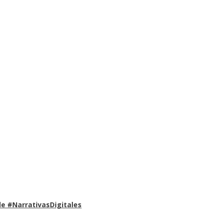
e #NarrativasDigitales