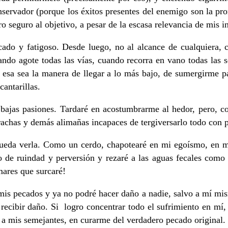
nservador (porque los éxitos presentes del enemigo son la pr
ro seguro al objetivo, a pesar de la escasa relevancia de mis 
licado y fatigoso. Desde luego, no al alcance de cualquiera, 
ndo agote todas las vías, cuando recorra en vano todas las 
ás esa sea la manera de llegar a lo más bajo, de sumergirme 
cantarillas.
bajas pasiones. Tardaré en acostumbrarme al hedor, pero, co
carachas y demás alimañas incapaces de tergiversarlo todo con 
ueda verla. Como un cerdo, chapotearé en mi egoísmo, en mi
e ruindad y perversión y rezaré a las aguas fecales como si
ares que surcaré!
mis pecados y ya no podré hacer daño a nadie, salvo a mí mis
recibir daño. Si logro concentrar todo el sufrimiento en mí,
r a mis semejantes, en curarme del verdadero pecado original.