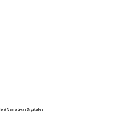
e #NarrativasDigitales