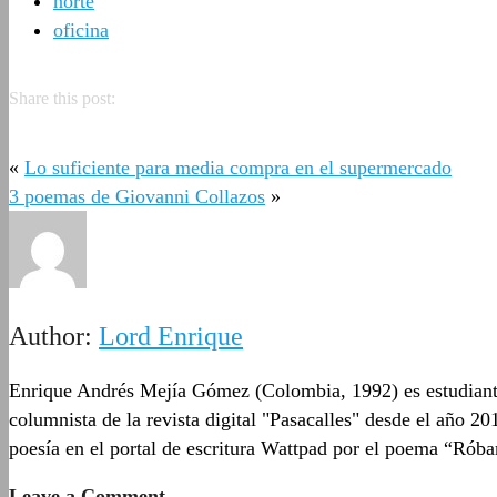
norte
oficina
Share this post:
«
Lo suficiente para media compra en el supermercado
3 poemas de Giovanni Collazos
»
Author:
Lord Enrique
Enrique Andrés Mejía Gómez (Colombia, 1992) es estudiante 
columnista de la revista digital "Pasacalles" desde el año 2
poesía en el portal de escritura Wattpad por el poema “Róbam
Leave a Comment