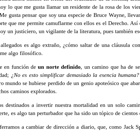
soy lo que me gusta llamar un residente de la rosa de los vie
. Me gusta pensar que soy una especie de Bruce Wayne, llevand
 norte que me permite camuflarme con ellos es el Derecho. As
y un justiciero, un vigilante de la literatura, pues también esc
allegados es algo extraño, ¿cómo saltar de una cláusula cont
me algo filosófico.
ve en función de
un norte definido
, un camino que ha de ser
idad;
¿No es esto simplificar demasiado la esencia humana?
tro mundo se hubiese perdido de un genio apoteósico que abar
chos caminos explorados.
mos destinados a invertir nuestra mortalidad en un solo cam
rte, es algo tan perturbador que ha sido un tópico de cientos 
aferramos a cambiar de dirección a diario, que, como Jack 