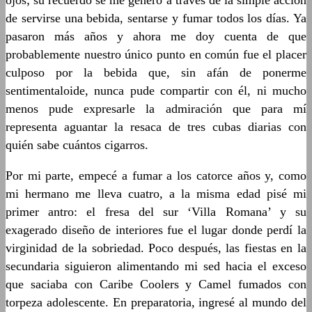
ojos; su recuerdo se me generó a través de la simple acción
de servirse una bebida, sentarse y fumar todos los días. Ya
pasaron más años y ahora me doy cuenta de que
probablemente nuestro único punto en común fue el placer
culposo por la bebida que, sin afán de ponerme
sentimentaloide, nunca pude compartir con él, ni mucho
menos pude expresarle la admiración que para mí
representa aguantar la resaca de tres cubas diarias con
quién sabe cuántos cigarros.
Por mi parte, empecé a fumar a los catorce años y, como
mi hermano me lleva cuatro, a la misma edad pisé mi
primer antro: el fresa del sur ‘Villa Romana’ y su
exagerado diseño de interiores fue el lugar donde perdí la
virginidad de la sobriedad. Poco después, las fiestas en la
secundaria siguieron alimentando mi sed hacia el exceso
que saciaba con Caribe Coolers y Camel fumados con
torpeza adolescente. En preparatoria, ingresé al mundo del