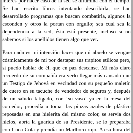
interés por hacer caso de la sed se difumina con el tiempo.
Se han escrito libros intentando describirla, se han
desarrollado programas que buscan combatirla, algunos la
esconden y otros la portan con orgullo; sea cual sea la
dependencia a la sed, ésta está presente, incluso si no
sabemos si los apellidos tienen algo que ver.
Para nada es mi intención hacer que mi abuelo se vengue
cósmicamente de mí por destapar sus trapitos etílicos pero,
si puedo hablar de él, que en paz descanse. Mi más claro
recuerdo de su compañía era verlo llegar más cansado que
un Testigo de Jehová en vecindad con su pequeño maletín
de cuero en su tacuche de vendedor de seguros y, después
de un saludo fatigado, con ‘su vaso’ ya en la mesa del
comedor, procedía a tomar las pinzas azules de plástico
reposadas en una hielerita del mismo color, se servía dos
hielos, abría la guarida de su Presidente, se lo preparaba
con Coca-Cola y prendía un Marlboro rojo. A esa hora del