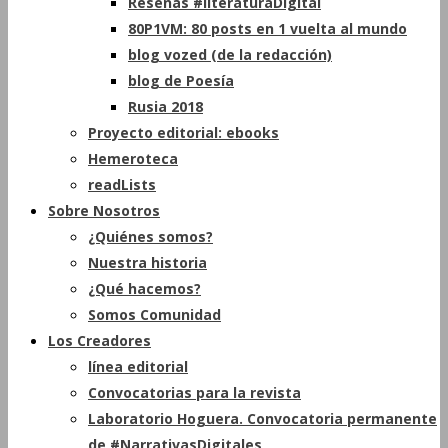
Reseñas #literaturaDigital
80P1VM: 80 posts en 1 vuelta al mundo
blog vozed (de la redacción)
blog de Poesía
Rusia 2018
Proyecto editorial: ebooks
Hemeroteca
readLists
Sobre Nosotros
¿Quiénes somos?
Nuestra historia
¿Qué hacemos?
Somos Comunidad
Los Creadores
línea editorial
Convocatorias para la revista
Laboratorio Hoguera. Convocatoria permanente
de #NarrativasDigitales