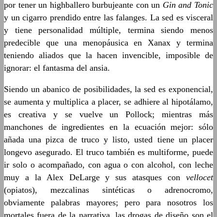
por tener un highballero burbujeante con un
Gin and Tonic
y un cigarro prendido entre las falanges. La sed es visceral
y tiene personalidad múltiple, termina siendo menos
predecible que una menopáusica en Xanax y termina
teniendo aliados que la hacen invencible, imposible de
ignorar: el fantasma del ansia.
Siendo un abanico de posibilidades, la sed es exponencial,
se aumenta y multiplica a placer, se adhiere al hipotálamo,
es creativa y se vuelve un Pollock; mientras más
manchones de ingredientes en la ecuación mejor: sólo
añada una pizca de truco y listo, usted tiene un placer
longevo asegurado. El truco también es multiforme, puede
ir solo o acompañado, con agua o con alcohol, con leche
muy a la Alex DeLarge y sus atasques con
vellocet
(opiatos), mezcalinas sintéticas o adrenocromo,
obviamente palabras mayores; pero para nosotros los
mortales fuera de la narrativa, las drogas de diseño son el