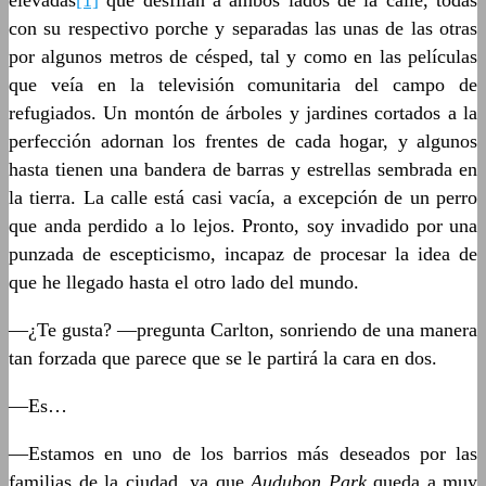
elevadas
[1]
que desfilan a ambos lados de la calle, todas
con su respectivo porche y separadas las unas de las otras
por algunos metros de césped, tal y como en las películas
que veía en la televisión comunitaria del campo de
refugiados. Un montón de árboles y jardines cortados a la
perfección adornan los frentes de cada hogar, y algunos
hasta tienen una bandera de barras y estrellas sembrada en
la tierra. La calle está casi vacía, a excepción de un perro
que anda perdido a lo lejos. Pronto, soy invadido por una
punzada de escepticismo, incapaz de procesar la idea de
que he llegado hasta el otro lado del mundo.
—¿Te gusta? —pregunta Carlton, sonriendo de una manera
tan forzada que parece que se le partirá la cara en dos.
—Es…
—Estamos en uno de los barrios más deseados por las
familias de la ciudad, ya que
Audubon Park
queda a muy