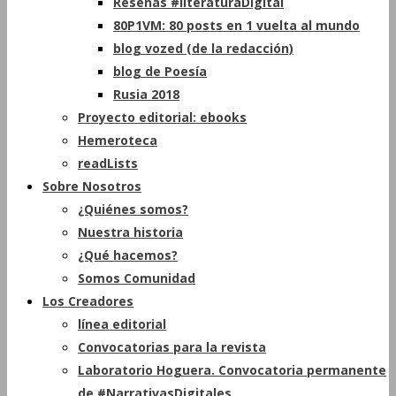
Reseñas #literaturaDigital
80P1VM: 80 posts en 1 vuelta al mundo
blog vozed (de la redacción)
blog de Poesía
Rusia 2018
Proyecto editorial: ebooks
Hemeroteca
readLists
Sobre Nosotros
¿Quiénes somos?
Nuestra historia
¿Qué hacemos?
Somos Comunidad
Los Creadores
línea editorial
Convocatorias para la revista
Laboratorio Hoguera. Convocatoria permanente
de #NarrativasDigitales