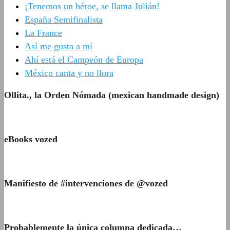
¡Tenemos un héroe, se llama Julián!
España Semifinalista
La France
Así me gusta a mí
Ahí está el Campeón de Europa
México canta y no llora
Ollita., la Orden Nómada (mexican handmade design)
eBooks vozed
Manifiesto de #intervenciones de @vozed
Probablemente la única columna dedicada…