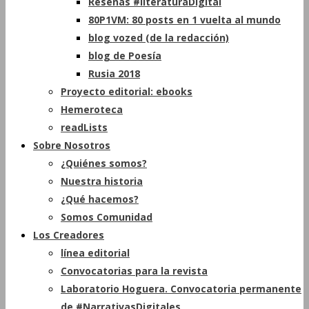
Reseñas #literaturaDigital
80P1VM: 80 posts en 1 vuelta al mundo
blog vozed (de la redacción)
blog de Poesía
Rusia 2018
Proyecto editorial: ebooks
Hemeroteca
readLists
Sobre Nosotros
¿Quiénes somos?
Nuestra historia
¿Qué hacemos?
Somos Comunidad
Los Creadores
línea editorial
Convocatorias para la revista
Laboratorio Hoguera. Convocatoria permanente
de #NarrativasDigitales