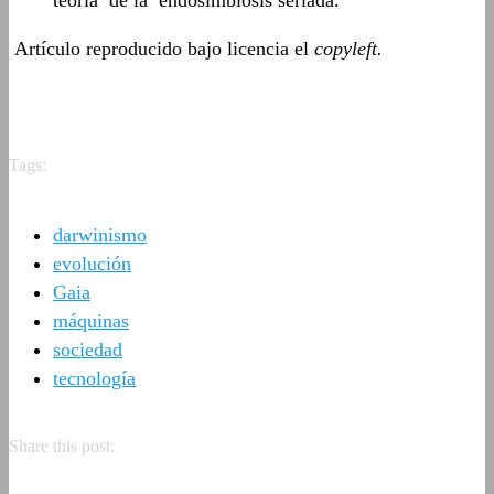
teoría de la endosimbiosis seriada.
Artículo reproducido bajo licencia el
copyleft.
Tags:
darwinismo
evolución
Gaia
máquinas
sociedad
tecnología
Share this post: