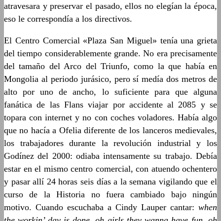
atravesara y preservar el pasado, ellos no elegían la época,
eso le correspondía a los directivos.
El Centro Comercial «Plaza San Miguel» tenía una grieta
del tiempo considerablemente grande. No era precisamente
del tamaño del Arco del Triunfo, como la que había en
Mongolia al periodo jurásico, pero sí medía dos metros de
alto por uno de ancho, lo suficiente para que alguna
fanática de las Flans viajar por accidente al 2085 y se
topara con internet y no con coches voladores. Había algo
que no hacía a Ofelia diferente de los lanceros medievales,
los trabajadores durante la revolución industrial y los
Godínez del 2000: odiaba intensamente su trabajo. Debía
estar en el mismo centro comercial, con atuendo ochentero
y pasar allí 24 horas seis días a la semana vigilando que el
curso de la Historia no fuera cambiado bajo ningún
motivo. Cuando escuchaba a Cindy Lauper cantar:
when
the workin’ day is done, oh girls they wanna have fun, oh