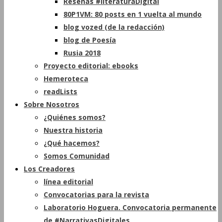
Reseñas #literaturaDigital
80P1VM: 80 posts en 1 vuelta al mundo
blog vozed (de la redacción)
blog de Poesía
Rusia 2018
Proyecto editorial: ebooks
Hemeroteca
readLists
Sobre Nosotros
¿Quiénes somos?
Nuestra historia
¿Qué hacemos?
Somos Comunidad
Los Creadores
línea editorial
Convocatorias para la revista
Laboratorio Hoguera. Convocatoria permanente
de #NarrativasDigitales