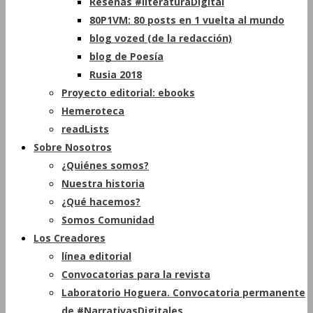
Reseñas #literaturaDigital
80P1VM: 80 posts en 1 vuelta al mundo
blog vozed (de la redacción)
blog de Poesía
Rusia 2018
Proyecto editorial: ebooks
Hemeroteca
readLists
Sobre Nosotros
¿Quiénes somos?
Nuestra historia
¿Qué hacemos?
Somos Comunidad
Los Creadores
línea editorial
Convocatorias para la revista
Laboratorio Hoguera. Convocatoria permanente
de #NarrativasDigitales