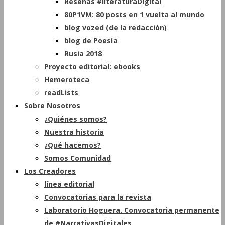
Reseñas #literaturaDigital
80P1VM: 80 posts en 1 vuelta al mundo
blog vozed (de la redacción)
blog de Poesía
Rusia 2018
Proyecto editorial: ebooks
Hemeroteca
readLists
Sobre Nosotros
¿Quiénes somos?
Nuestra historia
¿Qué hacemos?
Somos Comunidad
Los Creadores
línea editorial
Convocatorias para la revista
Laboratorio Hoguera. Convocatoria permanente
de #NarrativasDigitales