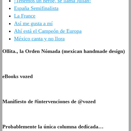
¡Tenemos un héroe, se llama Julián!
España Semifinalista
La France
Así me gusta a mí
Ahí está el Campeón de Europa
México canta y no llora
Ollita., la Orden Nómada (mexican handmade design)
eBooks vozed
Manifiesto de #intervenciones de @vozed
Probablemente la única columna dedicada…