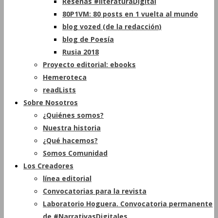
Reseñas #literaturaDigital
80P1VM: 80 posts en 1 vuelta al mundo
blog vozed (de la redacción)
blog de Poesía
Rusia 2018
Proyecto editorial: ebooks
Hemeroteca
readLists
Sobre Nosotros
¿Quiénes somos?
Nuestra historia
¿Qué hacemos?
Somos Comunidad
Los Creadores
línea editorial
Convocatorias para la revista
Laboratorio Hoguera. Convocatoria permanente
de #NarrativasDigitales