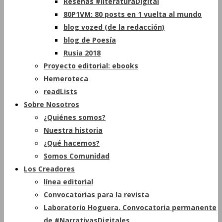
Reseñas #literaturaDigital
80P1VM: 80 posts en 1 vuelta al mundo
blog vozed (de la redacción)
blog de Poesía
Rusia 2018
Proyecto editorial: ebooks
Hemeroteca
readLists
Sobre Nosotros
¿Quiénes somos?
Nuestra historia
¿Qué hacemos?
Somos Comunidad
Los Creadores
línea editorial
Convocatorias para la revista
Laboratorio Hoguera. Convocatoria permanente
de #NarrativasDigitales