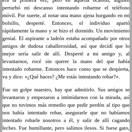
era la primera vez, pero en aquella ocasión, alguien
perturbó mi descanso intentando robarme el teléfono
móvil. Por suerte, al notar una mano ajena hurgando en mi
bolsillo, desperté. Entonces, el individuo apartó
rápidamente la mano y se hizo el dormido. Un movimiento
genial. El aspirante a ladrón estaba acompañado por otros
amigos de dudosa caballerosidad, así que decidí que lo
mejor sería salir de allí. Desperté a mi amigo y, al
levantarnos, rocé sin querer la mano del que había
intentado robarme. Entonces hace como que se despierta,
va y dice: «¿Qué haces? ¿Me estás intentando robar?».
Fue un golpe maestro, hay que admitirlo. Sus amigos se
levantaron y empezaron a intimidarnos con la mirada, así
que no tuvimos más remedio que pedir perdón al tipo que
nos había intentado robar, asegurarle que no habíamos
intentado robarle nosotros a él, y salir de allí cagando
leches. Fue humillante, pero salimos ilesos. Si fuese gato,