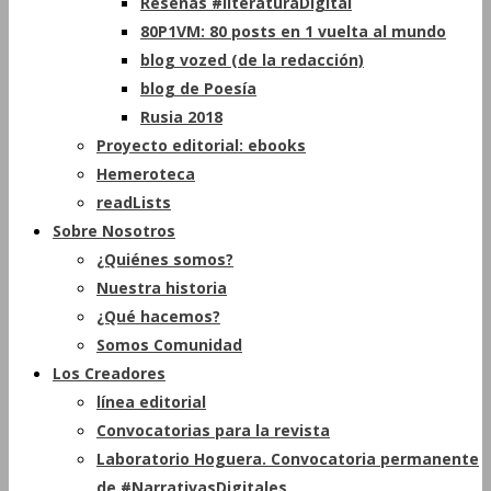
Reseñas #literaturaDigital
80P1VM: 80 posts en 1 vuelta al mundo
blog vozed (de la redacción)
blog de Poesía
Rusia 2018
Proyecto editorial: ebooks
Hemeroteca
readLists
Sobre Nosotros
¿Quiénes somos?
Nuestra historia
¿Qué hacemos?
Somos Comunidad
Los Creadores
línea editorial
Convocatorias para la revista
Laboratorio Hoguera. Convocatoria permanente
de #NarrativasDigitales