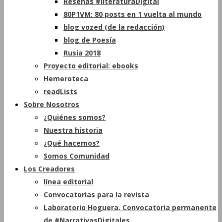
Reseñas #literaturaDigital
80P1VM: 80 posts en 1 vuelta al mundo
blog vozed (de la redacción)
blog de Poesía
Rusia 2018
Proyecto editorial: ebooks
Hemeroteca
readLists
Sobre Nosotros
¿Quiénes somos?
Nuestra historia
¿Qué hacemos?
Somos Comunidad
Los Creadores
línea editorial
Convocatorias para la revista
Laboratorio Hoguera. Convocatoria permanente
de #NarrativasDigitales