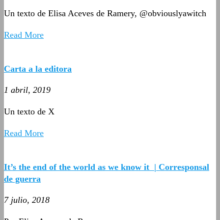
Un texto de Elisa Aceves de Ramery, @obviouslyawitch
Read More
Carta a la editora
1 abril, 2019
Un texto de X
Read More
It’s the end of the world as we know it | Corresponsal
de guerra
7 julio, 2018