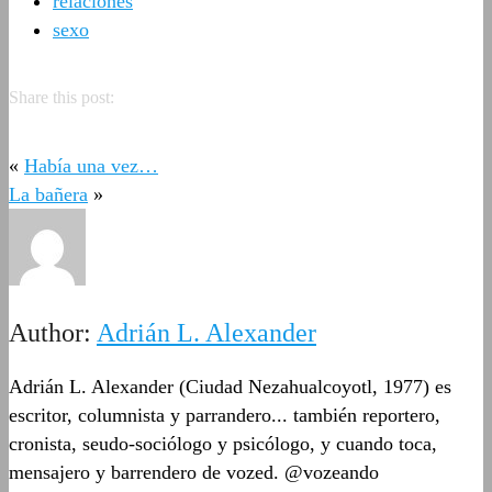
relaciones
sexo
Share this post:
«
Había una vez…
La bañera
»
Author:
Adrián L. Alexander
Adrián L. Alexander (Ciudad Nezahualcoyotl, 1977) es
escritor, columnista y parrandero... también reportero,
cronista, seudo-sociólogo y psicólogo, y cuando toca,
mensajero y barrendero de vozed. @vozeando