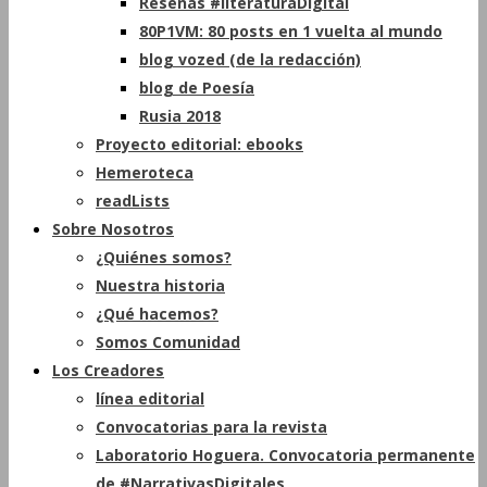
Reseñas #literaturaDigital
80P1VM: 80 posts en 1 vuelta al mundo
blog vozed (de la redacción)
blog de Poesía
Rusia 2018
Proyecto editorial: ebooks
Hemeroteca
readLists
Sobre Nosotros
¿Quiénes somos?
Nuestra historia
¿Qué hacemos?
Somos Comunidad
Los Creadores
línea editorial
Convocatorias para la revista
Laboratorio Hoguera. Convocatoria permanente
de #NarrativasDigitales