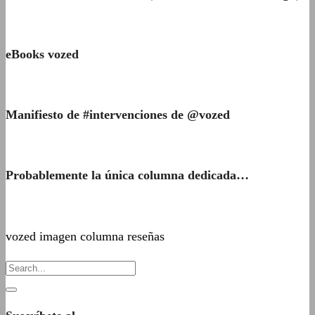
eBooks vozed
Manifiesto de #intervenciones de @vozed
Probablemente la única columna dedicada…
vozed imagen columna reseñas