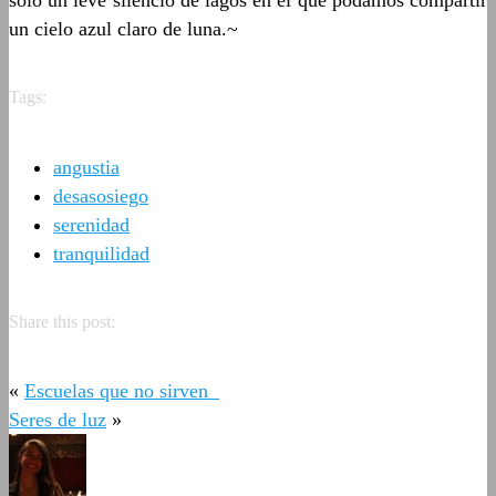
solo un leve silencio de lagos en el que podamos compartir
un cielo azul claro de luna.~
Tags:
angustia
desasosiego
serenidad
tranquilidad
Share this post:
«
Escuelas que no sirven
Seres de luz
»