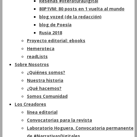
Reseñas #literaturaDigital
80P1VM: 80 posts en 1 vuelta al mundo
blog vozed (de la redacción)
blog de Poesía
Rusia 2018
Proyecto editorial: ebooks
Hemeroteca
readLists
Sobre Nosotros
¿Quiénes somos?
Nuestra historia
¿Qué hacemos?
Somos Comunidad
Los Creadores
línea editorial
Convocatorias para la revista
Laboratorio Hoguera. Convocatoria permanente
de #NarrativasDigitales