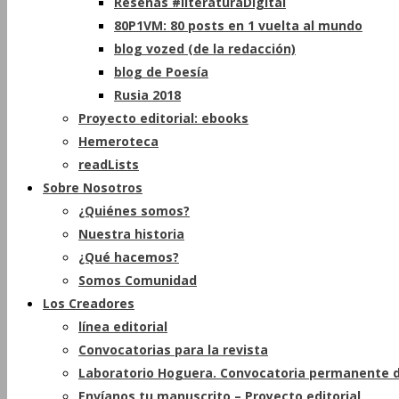
Reseñas #literaturaDigital
80P1VM: 80 posts en 1 vuelta al mundo
blog vozed (de la redacción)
blog de Poesía
Rusia 2018
Proyecto editorial: ebooks
Hemeroteca
readLists
Sobre Nosotros
¿Quiénes somos?
Nuestra historia
¿Qué hacemos?
Somos Comunidad
Los Creadores
línea editorial
Convocatorias para la revista
Laboratorio Hoguera. Convocatoria permanente d
Envíanos tu manuscrito – Proyecto editorial