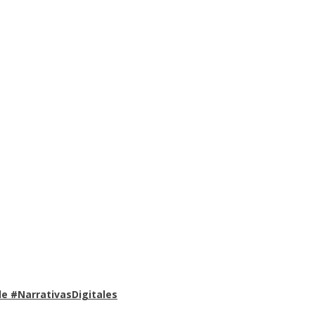
e #NarrativasDigitales